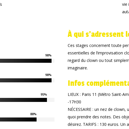
fs
vie
aut
À qui s'adressent 
Ces stages concernent toute pers
essentielles de l’improvisation c
98
%
regard du clown ou tout simplem
imaginaire.
98
%
Infos complémenta
LIEUX : Paris 11 (Métro Saint-
95
%
-17H30
NÉCESSAIRE : un nez de clown, un 
88
%
quoi prendre des notes. Des obj
désirez. TARIFS : 130 euros. Un