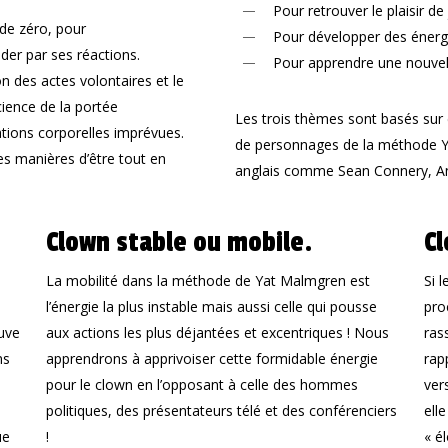
Pour retrouver le plaisir de
 de zéro, pour
Pour développer des éner
ider par ses réactions.
Pour apprendre une
nouve
on des actes volontaires et le
cience de la portée
Les trois thèmes sont basés sur 
tions corporelles imprévues.
de personnages de la
méthode Y
s manières d’être tout en
anglais comme Sean Connery, An
Clown stable ou mobile.
Cl
La mobilité dans la
méthode de Yat Malmgren
est
Si 
n
l’énergie la plus instable mais aussi celle qui pousse
pro
uve
aux actions les plus déjantées et excentriques ! Nous
ras
ms
apprendrons à apprivoiser cette formidable énergie
rap
pour le clown en l’opposant à celle des hommes
ver
politiques, des présentateurs télé et des conférenciers
ell
ue
!
« é