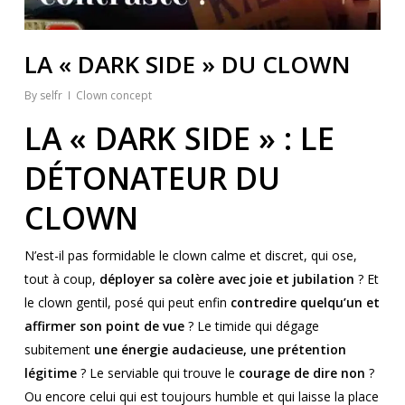
LA « DARK SIDE » DU CLOWN
By
selfr
Clown concept
LA « DARK SIDE » : LE
DÉTONATEUR DU
CLOWN
N’est-il pas formidable le clown calme et discret, qui ose,
tout à coup,
déployer sa colère
avec joie et jubilation
? Et
le clown gentil, posé qui peut enfin
contredire quelqu’un et
affirmer son point de vue
? Le timide qui dégage
subitement
une énergie audacieuse, une prétention
légitime
? Le serviable qui
trouve le
courage de dire non
?
Ou encore celui qui est toujours humble et qui laisse la place