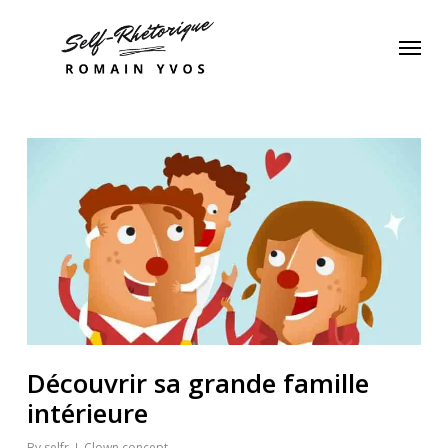
Skip
Menu
to
main
content
Découvrir sa grande famille
intérieure
By
selfr
Clown concept