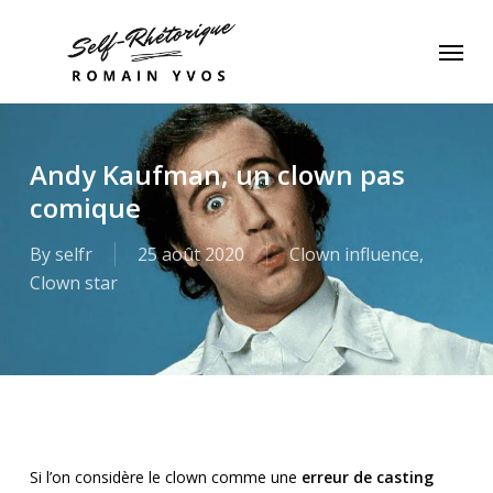
Skip
Menu
to
main
content
Andy Kaufman, un clown pas
comique
By
selfr
25 août 2020
Clown influence
,
Clown star
Si l’on considère le clown comme une
erreur de casting