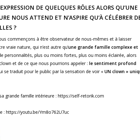
L’EXPRESSION DE QUELQUES RÔLES ALORS QU’UNE
URE NOUS ATTEND ET N’ASPIRE QU’À CÉLÉBRER D
LES ?
 nous commençons à être observateur de nous-mêmes et à laisser
re vraie nature, qui n’est autre qu’
une grande famille complexe et
 personnalités, plus ou moins fortes, plus ou moins éclairée, alors
lown et de ce que nous pourrions appeler :
le sentiment profond
ui se traduit pour le public par la sensation de voir «
UN clown » uniq
sa grande famille intérieure :
https://self-retorik.com
e :
https://youtu.be/Ym8o762U7uc