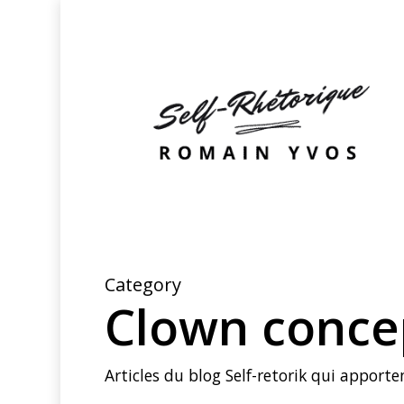
Skip
to
main
content
Category
Clown conce
Articles du blog Self-retorik qui apporte