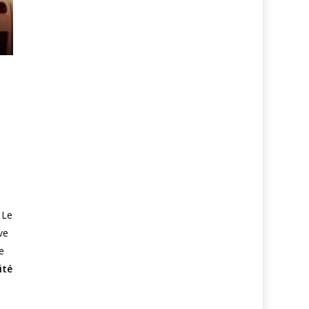
 Le
ve
e
ité