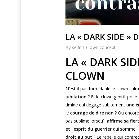
LA « DARK SIDE »
By
selfr
Clown concept
LA « DARK SID
CLOWN
N’est-il pas formidable le clown calm
jubilation
? Et le clown gentil, posé
timide qui dégage subitement
une é
le
courage de dire non
? Ou encore c
pas sublime lorsqu’il
affirme sa fier
et l’esprit du guerrier
qui sommeille 
droit au but
? Le rebelle qui contred