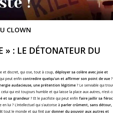
 DU CLOWN
E » : LE DÉTONATEUR DU
e et discret, qui ose, tout à coup,
déployer sa colère
avec joie et
 qui peut enfin
contredire quelqu’un et affirmer son point de vue
?
nergie audacieuse, une prétention légitime
? Le serviable qui
trou
elui qui est toujours humble et qui laisse la place aux autres, n’est-c
té et sa grandeur
? Et le pacifiste qui peut enfin
faire jaillir sa féroc
en lui ? L’intellectuel qui s’autorise à
parler crûment, sans détour,
it tout le monde et qui finit par
donner du pouvoir aux autres et