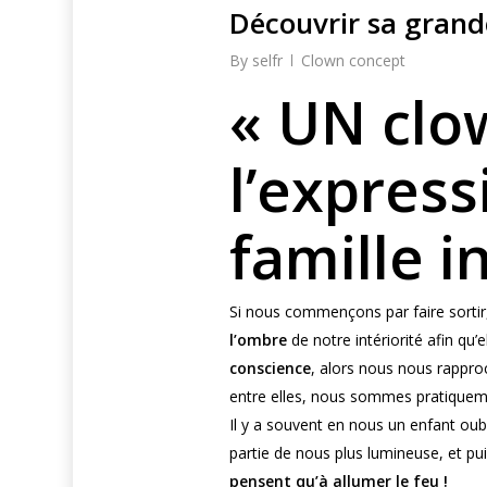
Découvrir sa grande
By
selfr
Clown concept
« UN clo
l’expres
famille i
Si nous commençons par faire sortir,
l’ombre
de notre intériorité afin qu’
conscience
, alors nous nous rapproc
entre elles, nous sommes pratiqueme
Il y a souvent en nous un enfant oub
partie de nous plus lumineuse, et pui
pensent qu’à allumer le feu !